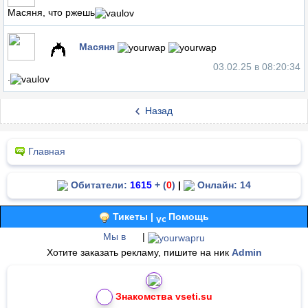
Масяня, что ржешь
Масяня
03.02.25 в 08:20:34
.
Назад
Главная
Обитатели:
1615
+ (
0
)
|
Онлайн: 14
Тикеты |
Помощь
Мы в
|
Хотите заказать рекламу, пишите на ник
Admin
Знакомства vseti.su