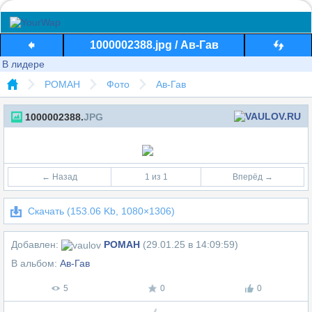
1000002388.jpg / Ав-Гав
В лидере
POMAH
Фото
Ав-Гав
1000002388.
JPG
← Назад
1 из 1
Вперёд →
Скачать (153.06 Kb, 1080×1306)
Добавлен:
POMAH
(29.01.25 в 14:09:59)
В альбом:
Ав-Гав
5
0
0