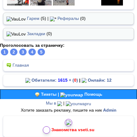
Гарем
(5) |
Рефералы
(0)
Закладки
(0)
Проголосовать за страничку:
1
2
3
4
5
Главная
Обитатели:
1615
+ (
0
)
|
Онлайн: 12
Тикеты |
Помощь
Мы в
|
Хотите заказать рекламу, пишите на ник
Admin
Знакомства vseti.su