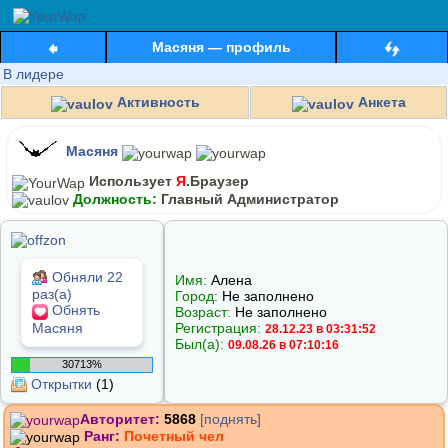
Масяня — профиль
В лидере
Активность
Анкета
Масяня
Использует
Я
.Браузер
Должность:
Главный Администратор
Обняли 22
Имя:
Алена
раз(а)
Город:
Не заполнено
Обнять
Возраст:
Не заполнено
Масяня
Регистрация:
28.12.23 в 03:31:52
Был(а):
09.08.26 в 07:10:16
30713%
Открытки
(1)
Авторитет:
5868
[поднять]
Ранг:
Почетный чел