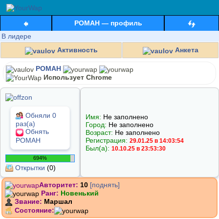
POMAH — профиль
В лидере
Активность
Анкета
POMAH
Использует Chrome
Обняли 0
Имя:
Не заполнено
раз(а)
Город:
Не заполнено
Обнять
Возраст:
Не заполнено
POMAH
Регистрация:
29.01.25 в 14:03:54
Был(а):
10.10.25 в 23:53:30
694%
Открытки
(0)
Авторитет:
10
[поднять]
Ранг:
Новенький
Звание:
Маршал
Состояние: