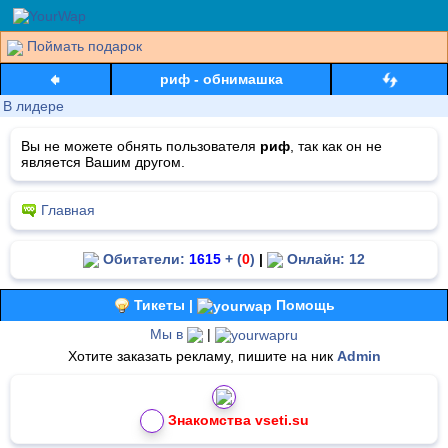
Поймать подарок
риф - обнимашка
В лидере
Вы не можете обнять пользователя
риф
, так как он не
является Вашим другом.
Главная
Обитатели:
1615
+ (
0
)
|
Онлайн: 12
Тикеты |
Помощь
Мы в
|
Хотите заказать рекламу, пишите на ник
Admin
Знакомства vseti.su