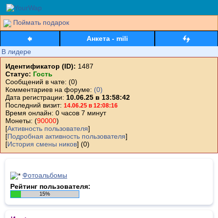
Поймать подарок
Анкета - mili
В лидере
Идентификатор (ID):
1487
Статус:
Гость
Сообщений в чате: (0)
Комментариев на форуме:
(0)
Дата регистрации:
10.06.25 в 13:58:42
Последний визит:
14.06.25 в 12:08:16
Время онлайн:
0 часов 7 минут
Монеты:
(
90000
)
[
Активность пользователя
]
[
Подробная активность пользователя
]
[
История смены ников
] (0)
Фотоальбомы
Рейтинг пользователя:
15%