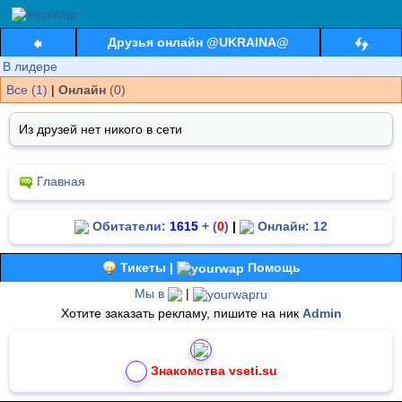
Друзья онлайн @UKRAINA@
В лидере
Все (1)
|
Онлайн
(0)
Из друзей нет никого в сети
Главная
Обитатели:
1615
+ (
0
)
|
Онлайн: 12
Тикеты |
Помощь
Мы в
|
Хотите заказать рекламу, пишите на ник
Admin
Знакомства vseti.su