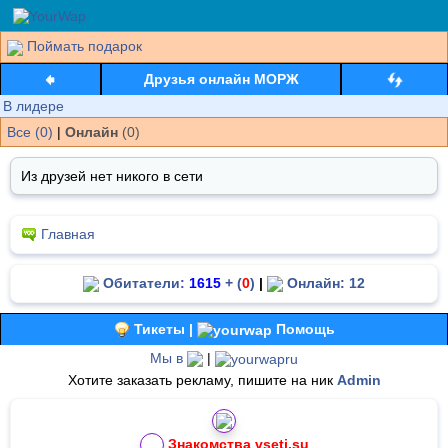
Поймать подарок
Друзья онлайн МОРЖ
В лидере
Все (0)
|
Онлайн
(0)
Из друзей нет никого в сети
Главная
Обитатели:
1615
+ (
0
)
|
Онлайн: 12
Тикеты |
Помощь
Мы в
|
Хотите заказать рекламу, пишите на ник
Admin
Знакомства vseti.su