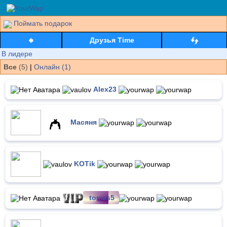
Поймать подарок
Друзья Time
В лидере
Все
(5)
|
Онлайн (1)
Alex23
Масяня
KOTik
tomas5