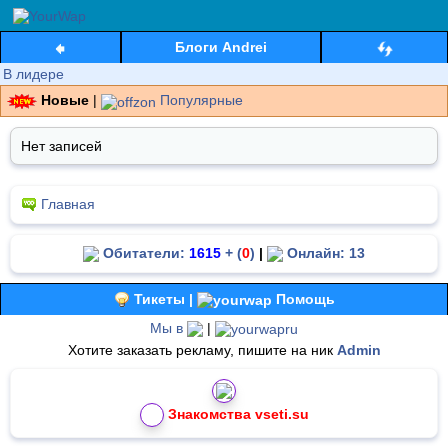
Блоги Andrei
В лидере
Новые
|
Популярные
Нет записей
Главная
Обитатели:
1615
+ (
0
)
|
Онлайн: 13
Тикеты |
Помощь
Мы в
|
Хотите заказать рекламу, пишите на ник
Admin
Знакомства vseti.su