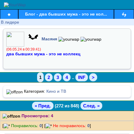
Блог - два бывших мужа - это не кол...
В лидере
Масяня
(06.05.24 в 00:39:41)
два бывших мужа - это не коллекц
1
2
3
4
..
INF
>
Категория:
Кино и ТВ
« Пред.
(272 из 848)
След. »
Просмотров: 4
[
Понравилось:
0
] [
Не понравилось:
0
]