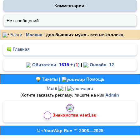
Комментарии:
Нет сообщений
Блоги
|
Масяня
|
два бывших мужа - это не коллекц
Главная
Обитатели:
1615
+ (
1
)
|
Онлайн: 12
Тикеты |
Помощь
Мы в
|
Хотите заказать рекламу, пишите на ник
Admin
Знакомства vseti.su
© «YourWap.Ru» ™ 2006—2025