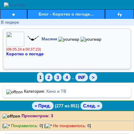
Блог - Коротко о погоде...
В лидере
Масяня
(06.05.24 в 00:37:23)
Коротко о погоде
1
2
3
4
..
INF
>
Категория:
Кино и ТВ
« Пред.
(277 из 851)
След. »
Просмотров: 3
[
Понравилось:
0
] [
Не понравилось:
0
]