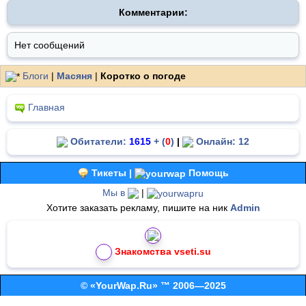
Комментарии:
Нет сообщений
Блоги
|
Масяня
|
Коротко о погоде
Главная
Обитатели:
1615
+ (
0
)
|
Онлайн: 12
Тикеты |
Помощь
Мы в
|
Хотите заказать рекламу, пишите на ник
Admin
Знакомства vseti.su
© «YourWap.Ru» ™ 2006—2025