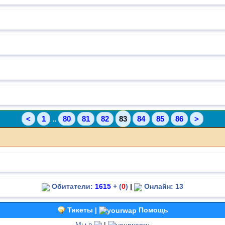
<
1
..
80
81
82
83
84
85
86
>
Обитатели:
1615
+ (
0
)
|
Онлайн: 13
Тикеты |
Помощь
Мы в
|