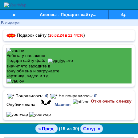
Анонсы - Подарок сайту...
В лидере
Подарок сайту (
)
20.02.24 в 12:44:36
Ребята у нас акция.
Подари сайту файл.
это
значит что заходите в
зону обмена и загружаете
картинку ,видео и т.д
[
Понравилось:
4
] [
Не понравилось:
0
]
Отключить слежку
Опубликовала:
Масяня
« Пред.
(19 из 30)
След. »