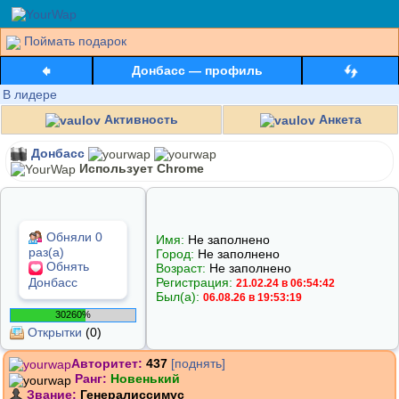
Поймать подарок
Донбасс — профиль
В лидере
Активность
Анкета
Донбасс
Использует Chrome
Обняли 0
Имя:
Не заполнено
раз(а)
Город:
Не заполнено
Обнять
Возраст:
Не заполнено
Донбасс
Регистрация:
21.02.24 в 06:54:42
Был(а):
06.08.26 в 19:53:19
30260%
Открытки
(0)
Авторитет:
437
[поднять]
Ранг:
Новенький
Звание:
Генералиссимус