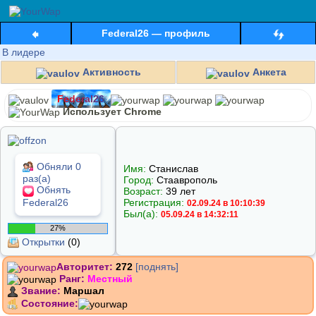
Federal26 — профиль
В лидере
Активность
Анкета
F
e
d
e
r
a
l
2
6
Использует Chrome
Обняли 0
Имя:
Станислав
раз(а)
Город:
Стааврополь
Обнять
Возраст:
39 лет
Federal26
Регистрация:
02.09.24 в 10:10:39
Был(а):
05.09.24 в 14:32:11
27%
Открытки
(0)
Авторитет:
272
[поднять]
Ранг:
Местный
Звание:
Маршал
Состояние: