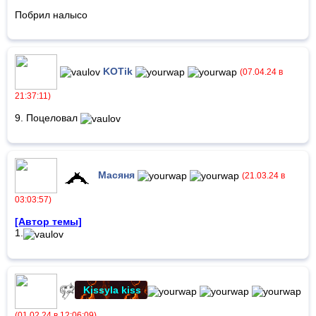
Побрил налысо
KOTik
(07.04.24 в
21:37:11)
9. Поцеловал
Масяня
(21.03.24 в
03:03:57)
[Автор темы]
1.
Kissyla kiss
(01.02.24 в 12:06:09)