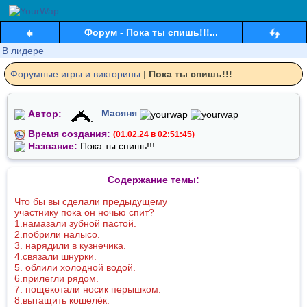
Форум - Пока ты спишь!!!...
В лидере
Форумные игры и виктoрины
|
Пока ты спишь!!!
Автор:
Масяня
Время создания:
(01.02.24 в 02:51:45)
Название:
Пока ты спишь!!!
Содержание темы:
Что бы вы сделали предыдущему
участнику пока он ночью спит?
1.намазали зубной пастой.
2.побрили налысо.
3. нарядили в кузнечика.
4.связали шнурки.
5. облили холодной водой.
6.прилегли рядом.
7. пощекотали носик перышком.
8.вытащить кошелёк.