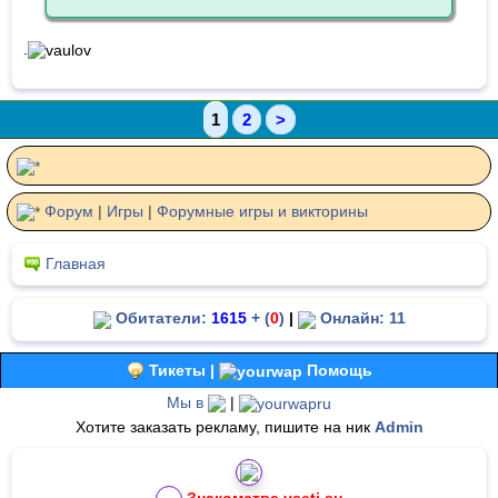
.
1
2
>
Форум
|
Игры
|
Форумные игры и виктoрины
Главная
Обитатели:
1615
+ (
0
)
|
Онлайн: 11
Тикеты |
Помощь
Мы в
|
Хотите заказать рекламу, пишите на ник
Admin
Знакомства vseti.su