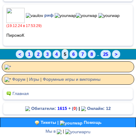
риф
(19.12.24 в 17:53:29)
ПирожоК
<
1
2
3
4
5
6
7
8
..
25
>
Форум
|
Игры
|
Форумные игры и виктoрины
Главная
Обитатели:
1615
+ (
0
)
|
Онлайн: 12
Тикеты |
Помощь
Мы в
|