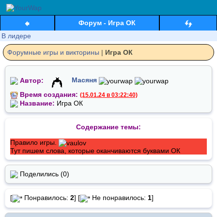
Форум - Игра ОК
В лидере
Форумные игры и виктoрины
|
Игра ОК
Автор:
Масяня
Время создания:
(15.01.24 в 03:22:40)
Название:
Игра ОК
Содержание темы:
Правило игры.
Тут пишем слова, которые оканчиваются буквами ОК
Поделились (0)
[
Понравилось:
2
] [
Не понравилось:
1
]