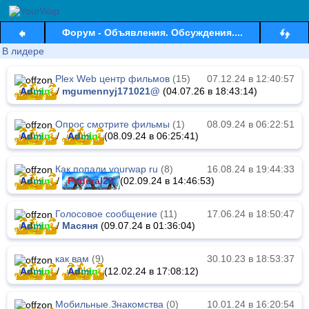
Форум - Объявления. Обсуждения....
В лидере
Plex Web центр фильмов
(15)
07.12.24 в 12:40:57
A
d
m
i
n
/
mgumennyj171021@
(04.07.26 в 18:43:14)
Опрос смотрите фильмы
(1)
08.09.24 в 06:22:51
A
d
m
i
n
/
A
d
m
i
n
(08.09.24 в 06:25:41)
Как попали yourwap ru
(8)
16.08.24 в 19:44:33
A
d
m
i
n
/
F
e
d
e
r
a
l
2
6
(02.09.24 в 14:46:53)
Голосовое сообщение
(11)
17.06.24 в 18:50:47
A
d
m
i
n
/
Масяня
(09.07.24 в 01:36:04)
как вам
(9)
30.10.23 в 18:53:37
A
d
m
i
n
/
A
d
m
i
n
(12.02.24 в 17:08:12)
Мобильные.Знакомства
(0)
10.01.24 в 16:20:54