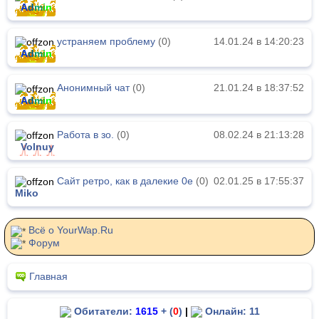
A
d
m
i
n
устраняем проблему
(0)
14.01.24 в 14:20:23
A
d
m
i
n
Анонимный чат
(0)
21.01.24 в 18:37:52
A
d
m
i
n
Работа в зо.
(0)
08.02.24 в 21:13:28
Volnuy
Сайт ретро, как в далекие 0е
(0)
02.01.25 в 17:55:37
Miko
Всё о YourWap.Ru
Форум
Главная
Обитатели:
1615
+ (
0
)
|
Онлайн: 11